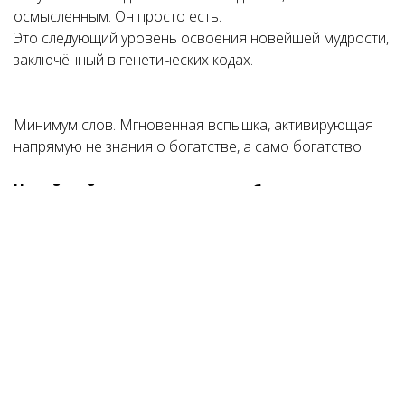
осмысленным. Он просто есть.
Это следующий уровень освоения новейшей мудрости,
заключённый в генетических кодах.
Минимум слов. Мгновенная вспышка, активирующая
напрямую не знания о богатстве, а само богатство.
Новейший уровень – освоение божественного.
-Не нужно передачи знаний через контент
(слова)?
-Нет!
Прямое проживание в созданном пространстве –
активация тех знаний, что пока спят. Мгновенная
активации и проявление.
Каждый навык активируется через проживание